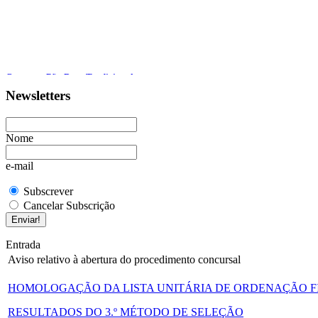
Concurso Pão Doce Tradicional
Newsletters
MOSTRA DOCUMENTAL “POR TERRAS DE VILA NOVA: FRADELOS
Aviso relativo à abertura do procedimento concursal
Nome
Informação aos Fradelenses
e-mail
Subscrever
Cancelar Subscrição
Entrada
Aviso relativo à abertura do procedimento concursal
HOMOLOGAÇÃO DA LISTA UNITÁRIA DE ORDENAÇÃO 
RESULTADOS DO 3.º MÉTODO DE SELEÇÃO