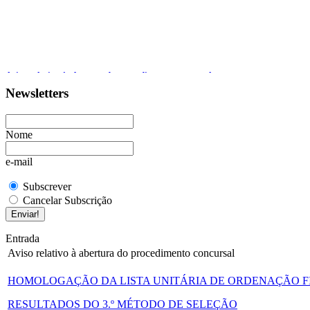
Aviso relativo à abertura do procedimento concursal
Newsletters
Informação aos Fradelenses
MOSTRA DOCUMENTAL “POR TERRAS DE VILA NOVA: FRADELOS
Nome
Concurso Pão Doce Tradicional
e-mail
Subscrever
Cancelar Subscrição
Entrada
Aviso relativo à abertura do procedimento concursal
HOMOLOGAÇÃO DA LISTA UNITÁRIA DE ORDENAÇÃO 
RESULTADOS DO 3.º MÉTODO DE SELEÇÃO